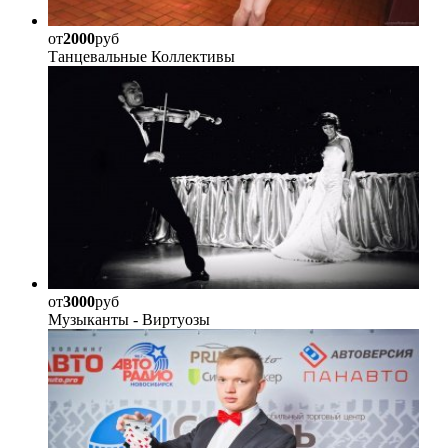
от
2000
руб
Танцевальные Коллективы
от
3000
руб
Музыканты - Виртуозы