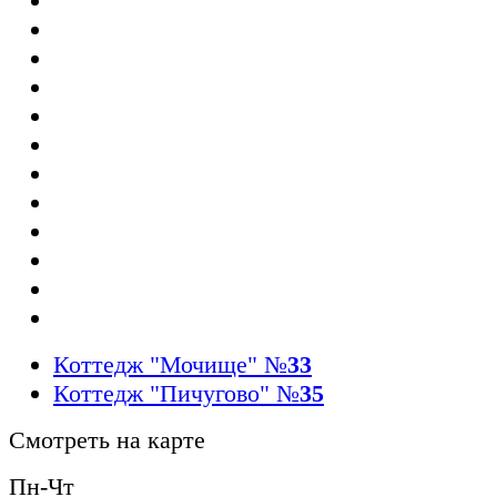
Коттедж "Мочище"
№
33
Коттедж "Пичугово"
№
35
Смотреть на карте
Пн-Чт