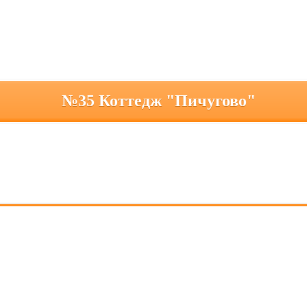
№35 Коттедж "Пичугово"