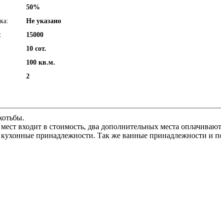
50%
ка:
Не указано
:
15000
10 сот.
100 кв.м.
2
хотьбы.
мест входит в стоимость, два дополнительных места оплачиваютс
е кухонные принадлежности. Так же ванные принадлежности и по