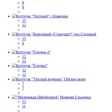
8
8
15
12
15
6
12
12
12
12
7
7
13
11