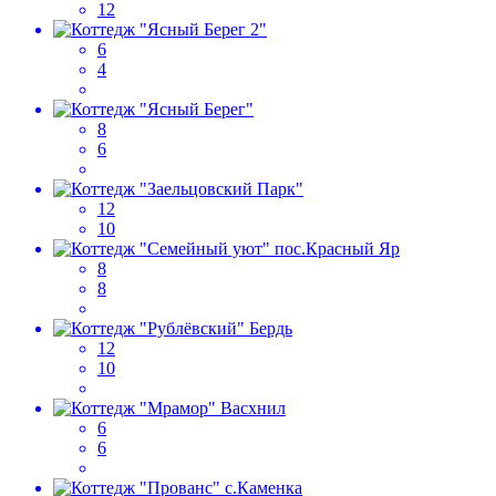
12
6
4
8
6
12
10
8
8
12
10
6
6