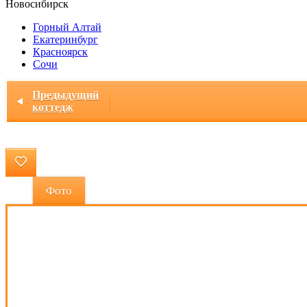
Новосибирск
Горный Алтай
Екатеринбург
Красноярск
Сочи
Главная
/ Коттедж "Пичугово"
Предыдущий
коттедж
Фото