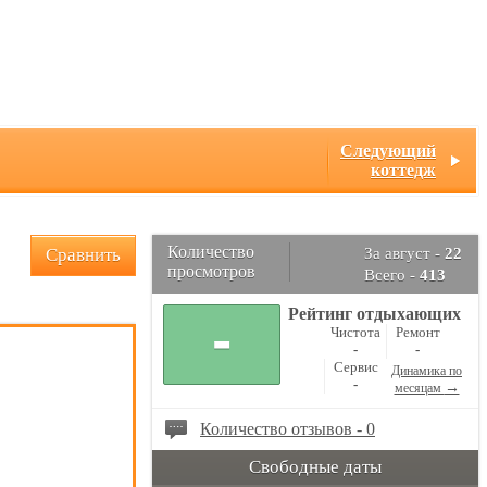
Следующий
коттедж
Количество
Сравнить
За август -
22
просмотров
Всего -
413
Рейтинг отдыхающих
-
Чистота
Ремонт
-
-
Сервис
Динамика по
-
→
месяцам
Количество отзывов - 0
Свободные даты