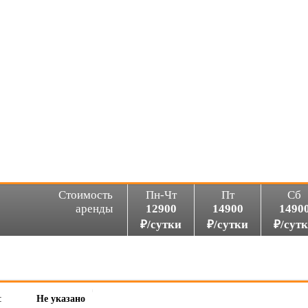
Стоимость
Пн-Чт
Пт
Сб
аренды
12900
14900
1490
₽/сутки
₽/сутки
₽/сут
:
Не указано