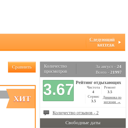
Следующий
коттедж
Количество
Сравнить
За август -
24
просмотров
Всего -
21997
Рейтинг отдыхающих
3.67
Чистота
Ремонт
4
3.5
ХИТ
Сервис
Динамика по
3.5
→
месяцам
Количество отзывов - 2
Свободные даты