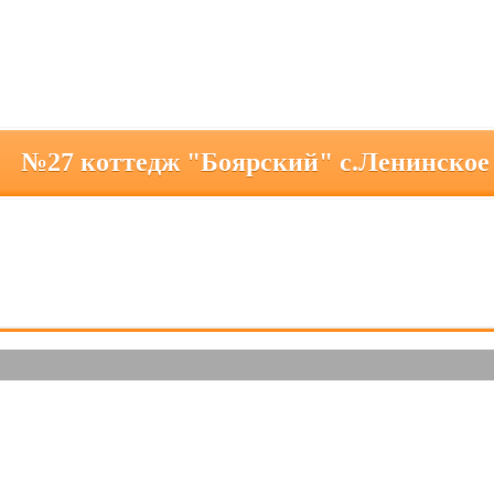
№27 коттедж "Боярский" с.Ленинское