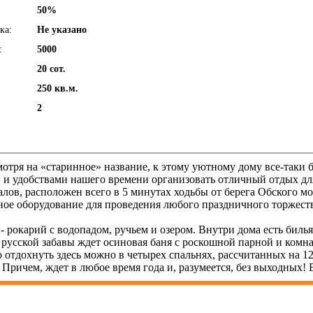
50%
ка:
Не указано
:
5000
20 сот.
250 кв.м.
2
тря на «старинное» название, к этому уютному дому все-таки б
ми и удобствами нашего времени организовать отличный отдых д
лов, расположен всего в 5 минутах ходьбы от берега Обского мо
ное оборудование для проведения любого праздничного торжеств
 рокарий с водопадом, ручьем и озером. Внутри дома есть билья
усской забавы ждет осиновая баня с роскошной парной и комна
о отдохнуть здесь можно в четырех спальнях, рассчитанных на 12
Причем, ждет в любое время года и, разумеется, без выходных! В