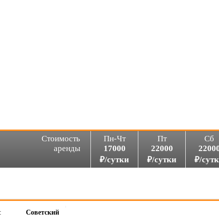
Стоимость
Пн-Чт
Пт
Сб
аренды
17000
22000
2200
₽/сутки
₽/сутки
₽/сут
:
Советский