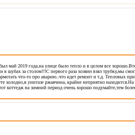
был май 2019 года,на улице было тепло и в целом все хорошо.Вт
и в шубах за столом!!!С первого раза хозяин взял трубку,мы см
ормотать что-то про аварию..что идет ремонт и т.д. Тепловых п
лете холодно,в унитазе ржавчина, крайне неприятно находится.На
от коттедж на зимний период очень хорошо подумайте,тем более 