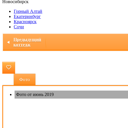
Новосибирск
Горный Алтай
Екатеринбург
Красноярск
Сочи
Главная
/ коттедж "Боярский" с.Ленинское
Предыдущий
коттедж
Фото
Фото от июнь 2019