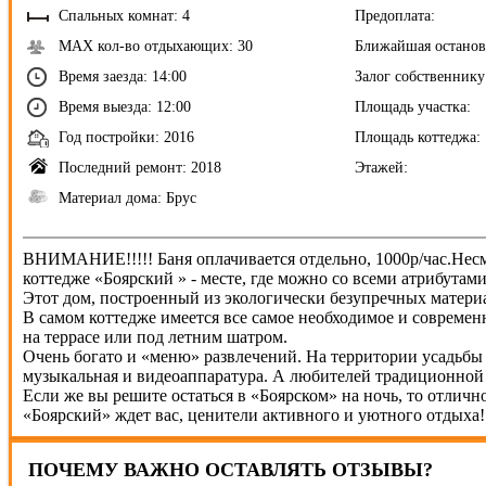
Спальных комнат: 4
Предоплата:
MAX кол-во отдыхающих: 30
Ближайшая останов
Время заезда: 14:00
Залог собственнику
Время выезда: 12:00
Площадь участка:
Год постройки: 2016
Площадь коттеджа:
Последний ремонт: 2018
Этажей:
Материал дома: Брус
ВНИМАНИЕ!!!!! Баня оплачивается отдельно, 1000р/час.Несмо
коттедже «Боярский » - месте, где можно со всеми атрибута
Этот дом, построенный из экологически безупречных материа
В самом коттедже имеется все самое необходимое и современ
на террасе или под летним шатром.
Очень богато и «меню» развлечений. На территории усадьбы -
музыкальная и видеоаппаратура. А любителей традиционной р
Если же вы решите остаться в «Боярском» на ночь, то отличн
«Боярский» ждет вас, ценители активного и уютного отдыха! 
ПОЧЕМУ ВАЖНО ОСТАВЛЯТЬ ОТЗЫВЫ?