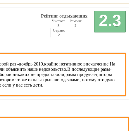
2.3
Рейтинг отдыхающих
Чистота
Ремонт
3
2
Сервис
2
орой раз -ноябрь 2019,крайне негативное впечатление.На
огли объяснить наше недовольство.В последующие разы-
риборов никаких не предоставили,рамы продувает,шторы
 втором этаже окна закрывали одеялами, потому что дуло
если у вас есть дети.